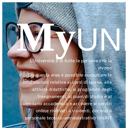
My
UN
L’Università è di tutte le persone che la
vivono
Da questa area è possibile consultare le
informazioni relative ai corsi di laurea, alle
attività didattiche, ai programmi degli
insegnamenti, ai piani di studio e al
calendario accademico e accedere ai servizi
online riservati a studenti, docenti e
personale tecnico-amministrativo UNINT